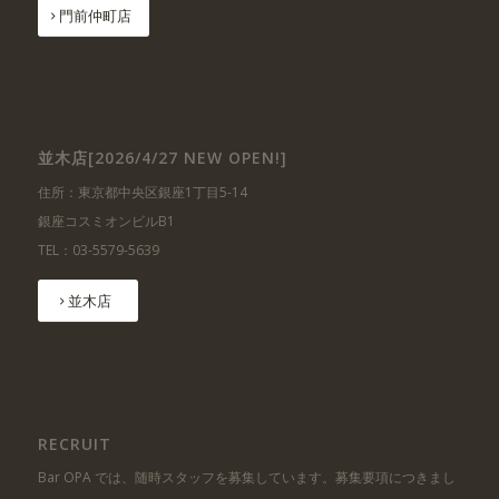
門前仲町店
並木店[2026/4/27 NEW OPEN!]
住所：東京都中央区銀座1丁目5-14
銀座コスミオンビルB1
TEL：03-5579-5639
並木店
RECRUIT
Bar OPA では、随時スタッフを募集しています。募集要項につきまし