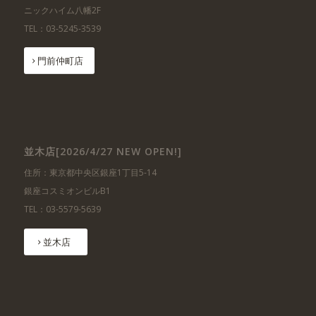
ニックハイム八幡2F
TEL：03-5245-3539
門前仲町店
並木店[2026/4/27 NEW OPEN!]
住所：東京都中央区銀座1丁目5-14
銀座コスミオンビルB1
TEL：03-5579-5639
並木店