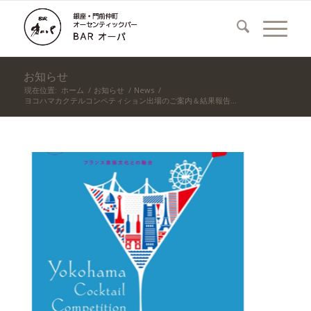
お知らせ
現在位置:
ホーム
/
お知らせ
/
News
/
ヨコハマカクテルコンペティション出場のご案内＆結果報告...