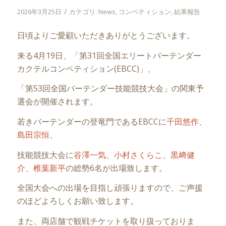
/
2026年3月25日
カテゴリ:
News
,
コンペティション
,
結果報告
日頃よりご愛顧いただきありがとうございます。
来る4月19日、「第31回全国エリートバーテンダー
カクテルコンペティション(EBCC)」、
「第53回全国バーテンダー技能競技大会」の関東予
選会が開催されます。
若きバーテンダーの登竜門であるEBCCに
千田悠作
、
島田宗恒
、
技能競技大会に
谷澤一気
、
小村さくらこ
、
黒﨑健
介
、
椎葉新平
の総勢6名が出場致します。
全国大会への出場を目指し頑張りますので、ご声援
のほどよろしくお願い致します。
また、両店舗で観戦チケットを取り扱っておりま