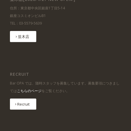
住所：東京都中央区銀座1丁目5-14
銀座コスミオンビルB1
TEL：03-5579-5639
並木店
RECRUIT
Bar OPA では、随時スタッフを募集しています。募集要項につきまし
ては
こちらのページ
をご覧ください。
Recruit