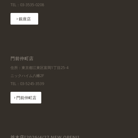
TEL：03-3535-0208
銀座店
門前仲町店
住所：東京都江東区富岡1丁目25-4
ニックハイム八幡2F
TEL：03-5245-3539
門前仲町店
並木店[2026/4/27 NEW OPEN!]