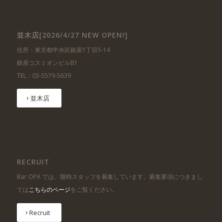
並木店[2026/4/27 NEW OPEN!]
住所：東京都中央区銀座1丁目5-14
銀座コスミオンビルB1
TEL：03-5579-5639
並木店
RECRUIT
Bar OPA では、随時スタッフを募集しています。募集要項につきまし
ては
こちらのページ
をご覧ください。
Recruit