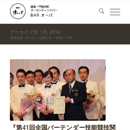
アーカイブ月: 1月, 2014
現在位置:
ホーム
/
お知らせ
/
2014
/
1月
『第41回全国バーテンダー技能競技関