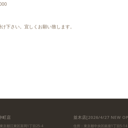
00
掛け下さい。宜しくお願い致します。
仲町店
並木店[2026/4/27 NEW OP
東京都江東区富岡1丁目25-4
住所：東京都中央区銀座1丁目5-14