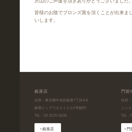
沢山のご声援を頂きありがとうございました
皆様のお陰でブロンズ賞を頂くことが出来ま
いします。
銀座店
門前
住所：東京都中央区銀座1丁目4-8
住所：
銀座ビッグウエストビル5号館B1
ニック
TEL：03-3535-0208
TEL：0
銀座店
門