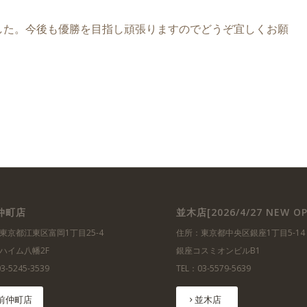
。
した。今後も優勝を目指し頑張りますのでどうぞ宜しくお願
仲町店
並木店[2026/4/27 NEW OP
東京都江東区富岡1丁目25-4
住所：東京都中央区銀座1丁目5-14
ハイム八幡2F
銀座コスミオンビルB1
3-5245-3539
TEL：03-5579-5639
前仲町店
並木店