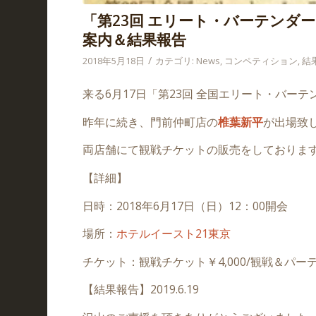
「第23回 エリート・バーテンダ
案内＆結果報告
/
2018年5月18日
カテゴリ:
News
,
コンペティション
,
結
来る6月17日「第23回 全国エリート・バ
昨年に続き、門前仲町店の
椎葉新平
が出場致
両店舗にて観戦チケットの販売をしておりま
【詳細】
日時：2018年6月17日（日）12：00開会
場所：
ホテルイースト21東京
チケット：観戦チケット￥4,000/観戦＆パーティ
【結果報告】2019.6.19