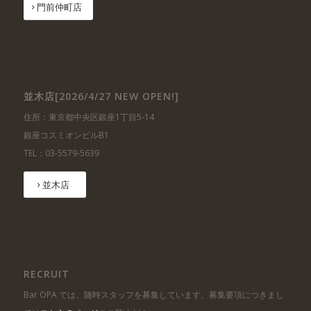
門前仲町店
並木店[2026/4/27 NEW OPEN!]
住所：東京都中央区銀座1丁目5-14
銀座コスミオンビルB1
TEL：03-5579-5639
並木店
RECRUIT
Bar OPA では、随時スタッフを募集しています。募集要項につきまし