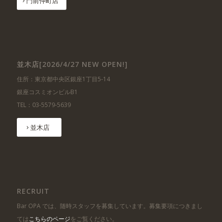
門前仲町店
並木店[2026/4/27 NEW OPEN!]
住所：東京都中央区銀座1丁目5-14
銀座コスミオンビルB1
TEL：03-5579-5639
並木店
RECRUIT
Bar OPA では、随時スタッフを募集しています。募集要項につきまし
ては
こちらのページ
をご覧ください。