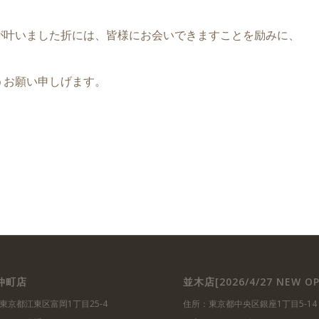
が叶いました折には、皆様にお会いできますことを励みに、
うお願い申しげます。
仲町店
並木店[2026/4/27 NEW OP
東京都江東区富岡1丁目25-4
住所：東京都中央区銀座1丁目5-14