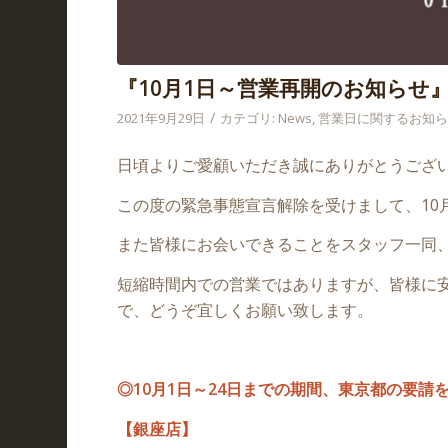
『10月1日～営業再開のお知らせ
/
2021年9月29日
カテゴリ:
News
,
営業日に関するお知
日頃よりご愛顧いただき誠にありがとうござ
この度の緊急事態宣言解除を受けまして、10
また皆様にお会いできることをスタッフ一同
短縮時間内での営業ではありますが、皆様に
で、どうぞ宜しくお願い致します。
◎10月1日～24日までの期間、東京都の要
【銀座店】