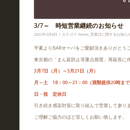
3/7～ 時短営業継続のお知らせ
/
2022年3月6日
カテゴリ:
News
,
営業日に関するお知ら
平素よりBARオーパをご愛顧頂きありがとう
東京都の「まん延防止等重点措置」再延長に
3月7日（月）～3月21日（月）
月～土 18：00～21：00（酒類提供20時ま
日・祝 定休日
引き続き感染対策に取り組んで営業して参り
ご理解ご協力のほど宜しくお願い致します。