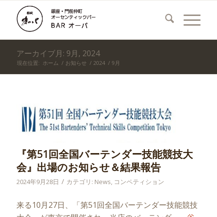
アーカイブ月: 9月, 2024
現在位置:
ホーム
/
お知らせ
/
2024
/
9月
『第51回全国バーテンダー技能競技大
会』出場のお知らせ＆結果報告
/
2024年9月28日
カテゴリ:
News
,
コンペティション
来る10月27日、「第51回全国バーテンダー技能競技