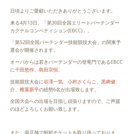
日頃よりご愛顧いただきありがとうございます。
来る4月13日、「第30回全国エリートバーテンダー
カクテルコンペティション(EBCC)」、
「第52回全国バーテンダー技能競技大会」の関東予
選会が開催されます。
オーパからは若きバーテンダーの登竜門であるEBCC
に
千田悠作
、
島田宗恒
、
技能競技大会に
谷澤一気
、
小村さくらこ
、
黒﨑健
介
、
椎葉新平
の総勢6名が出場致します。
全国大会への出場を目指し頑張りますので、ご声援
のほどよろしくお願い致します。
また、両店舗で観戦チケットを取り扱っておりま