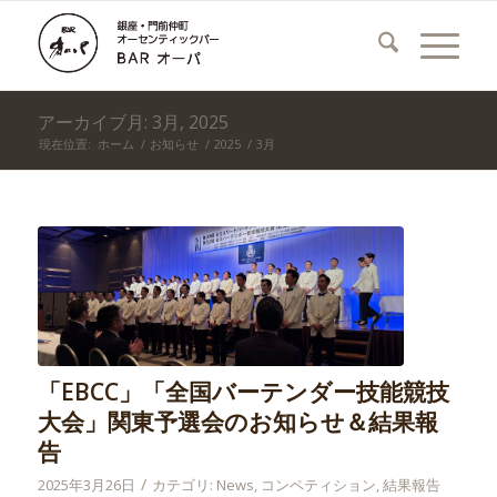
アーカイブ月: 3月, 2025
現在位置:
ホーム
/
お知らせ
/
2025
/
3月
「EBCC」「全国バーテンダー技能競技
大会」関東予選会のお知らせ＆結果報
告
/
2025年3月26日
カテゴリ:
News
,
コンペティション
,
結果報告