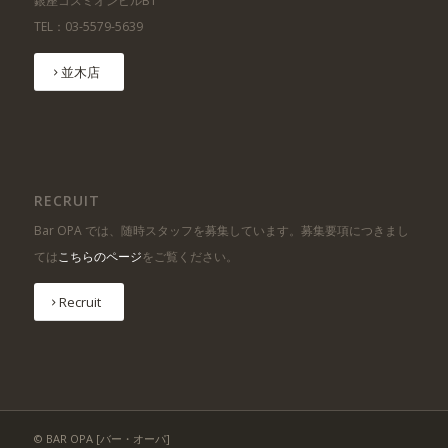
銀座コスミオンビルB1
TEL：03-5579-5639
並木店
RECRUIT
Bar OPA では、随時スタッフを募集しています。募集要項につきまし
ては
こちらのページ
をご覧ください。
Recruit
© BAR OPA [バー・オーパ]