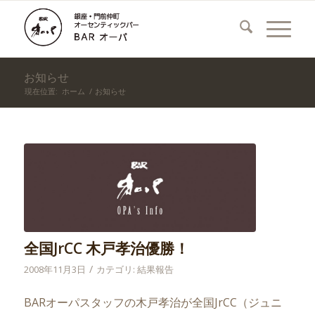
お知らせ
現在位置:
ホーム
/
お知らせ
全国JrCC 木戸孝治優勝！
/
2008年11月3日
カテゴリ:
結果報告
BARオーパスタッフの木戸孝治が全国JrCC（ジュニ