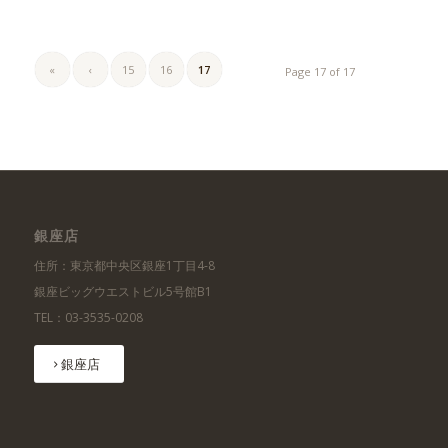
«
‹
15
16
17
Page 17 of 17
銀座店
住所：東京都中央区銀座1丁目4-8
銀座ビッグウエストビル5号館B1
TEL：03-3535-0208
銀座店