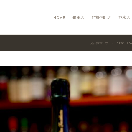
HOME
銀座店
門前仲町店
並木店
現在位置:
ホーム
/
Bar 